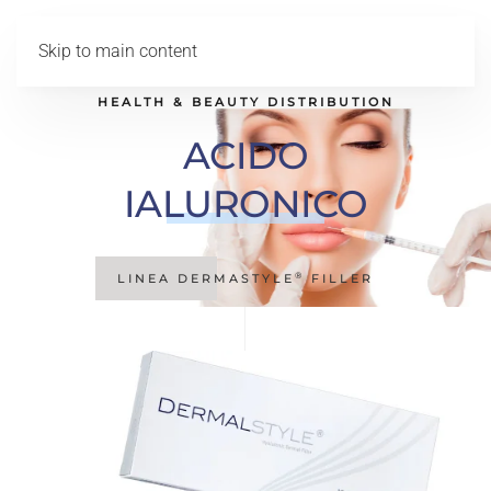
Skip to main content
HEALTH & BEAUTY DISTRIBUTION
ACIDO
®
IALURONICO
LINEA MESOSTYLE
HEALTH & BEAUTY DISTRIB
®
LINEA DERMASTYLE
FILLER